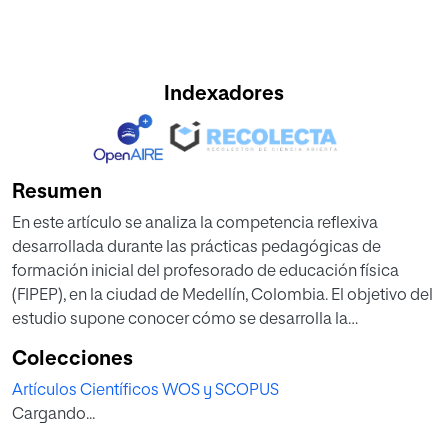
Indexadores
Resumen
En este artículo se analiza la competencia reflexiva
desarrollada durante las prácticas pedagógicas de
formación inicial del profesorado de educación física
(FIPEP), en la ciudad de Medellín, Colombia. El objetivo del
estudio supone conocer cómo se desarrolla la
competencia reflexiva a partir de las prácticas
Colecciones
pedagógicas realizadas por los estudiantes. Se empleó
Artículos Científicos WOS y SCOPUS
una metodología cualitativa soportada en el programa
Cargando...
informático ATLAS.ti (Versión 9) para el análisis de las
sesiones desarrolladas en campo y el desarrollo de los