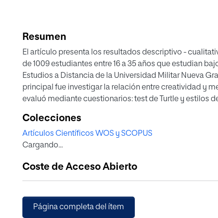
Resumen
El artículo presenta los resultados descriptivo - cualita
de 1009 estudiantes entre 16 a 35 años que estudian bajo
Estudios a Distancia de la Universidad Militar Nueva Gr
principal fue investigar la relación entre creatividad y m
evaluó mediante cuestionarios: test de Turtle y estilos 
los estudiantes para ingresar a esta modalidad deben te
Colecciones
memoria visual, la cual es empleada cuando se piensa
Artículos Científicos WOS y SCOPUS
Cargando...
Coste de Acceso Abierto
Página completa del ítem