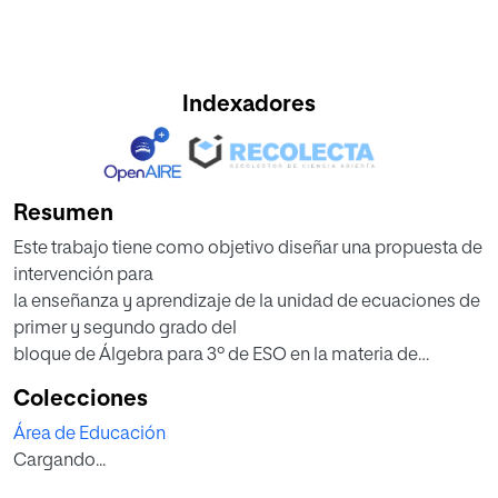
Indexadores
Resumen
Este trabajo tiene como objetivo diseñar una propuesta de
intervención para
la enseñanza y aprendizaje de la unidad de ecuaciones de
primer y segundo grado del
bloque de Álgebra para 3º de ESO en la materia de
Matemáticas. Considerando las
Colecciones
principales dificultades que el Álgebra supone para los
Área de Educación
alumnos en esta etapa, así
Cargando...
como la influencia de la dimensión afectiva y los estilos de
aprendizaje en el proceso