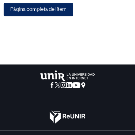
de enseñanza-aprendizaje de las Matemáticas, se plantea
Página completa del ítem
la Teoría de las Inteligencias
Múltiples de Howard Gardner como un modelo educativo
apropiado para que los
docentes puedan lograr un aprendizaje significativo en
sus alumnos. Este modelo
implica una educación personalizada planteada a través
de las distintas Inteligencias,
y busca recuperar la motivación de los alumnos para
convertirlos en protagonistas de
su aprendizaje. Como dice Gardner: “si somos diferentes,
¿por qué aprender todos
iguales?”
En el desarrollo de este trabajo se realiza una descripción
de la Teoría de las
Inteligencias Múltiples y las ventajas de aplicarla en el
aula, así como un pequeño
recorrido por centros repartidos por todo el mundo que