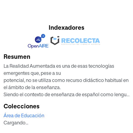
Indexadores
Resumen
La Realidad Aumentada es una de esas tecnologías
emergentes que, pese a su
potencial, no se utiliza como recurso didáctico habitual en
el ámbito de la enseñanza.
Siendo el contexto de enseñanza de español como lengua
extranjera como uno de los
Colecciones
más propicios para su implementación, este documento
Área de Educación
presenta una propuesta
Cargando...
didáctica de ampliación con Realidad Aumentada de un
manual de texto de