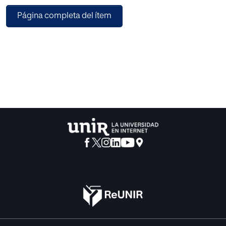
enseñanza de español mediante un enfoque basado en
Página completa del ítem
metodologías comunicativas y
activas. Para ello se recurre a la aplicación
AugmentedClass, con la que se generan
los recursos de Realidad Aumentada a partir de elementos
de dicho manual
seleccionados tras un análisis del mismo. El trabajo de
investigación previo recopila
datos de investigaciones y artículos que exponen el
estado actual de la Realidad
Aumentada, su grado de desarrollo dentro de la
educación y experiencias educativas
con ella para la enseñanza de español y otros idiomas.
Con esta base teórica y la
programación completa de la propuesta didáctica se
pretende implementar la
Realidad Aumentada para convertirla en un recurso
educativo habitual en la