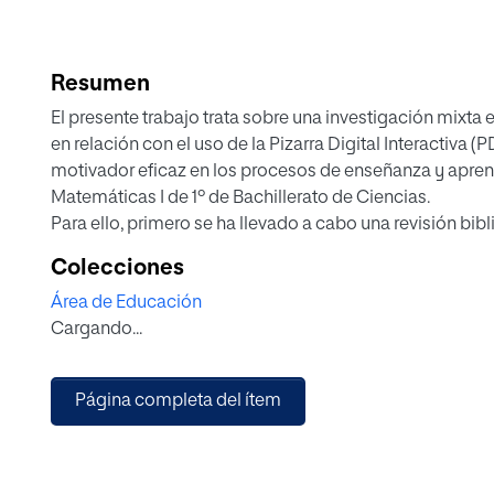
Resumen
El presente trabajo trata sobre una investigación mixta
en relación con el uso de la Pizarra Digital Interactiva
motivador eficaz en los procesos de enseñanza y aprend
Matemáticas I de 1º de Bachillerato de Ciencias.
Para ello, primero se ha llevado a cabo una revisión bibl
estado actual de la cuestión para establecer un marco t
Colecciones
revisión ha consistido en una aproximación a la temáti
Área de Educación
vista: los pobres resultados de los alumnos españoles e
Cargando...
matemáticas en comparación con la mayoría de países 
diversos estudios; los problemas de motivación del al
influencia del uso de las TIC en el aprendizaje; y, finalm
Página completa del ítem
aporta la Pizarra Digital Interactiva en las aulas de mat
A continuación, se ha desarrollado un estudio de camp
la recogida y el análisis de datos en un centro educativo
ser un recurso didáctico motivador en la asignatura de 