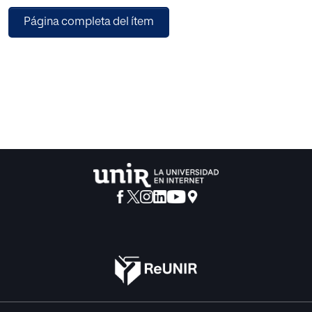
Página completa del ítem
A diferencia del conductismo ortodoxo para el cual los
estímulos observables y las respuestas también
observables son el núcleo de predicción del
comportamiento, en el neoconductismo las variables
internas y las fuerzas de la situación reciben igual énfasis.
Es decir, reconoce el papel de lo que llama «estados
internos» y luego la conducta no es resultado (respuesta)
de las solas fuerzas ambientales que actúan sobre el
sujeto, sino que hay un interjuego de factores internos y
ambientales. Por ello, se interesa por el estudio de los
mediadores cognitivos o procesos de pensamiento que
intervienen entre los eventos (estímulos) y las acciones
consiguientes. Esta preocupación por la mediación
cognitiva sigue a un período relativamente largo en
Psicología en el cual la secuencia estímulo-respuesta
explicaba la conducta.