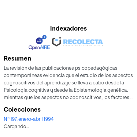
Indexadores
Resumen
La revisión de las publicaciones psicopedagógicas
contemporáneas evidencia que el estudio de los aspectos
cognoscitivos del aprendizaje se lleva a cabo desde la
Psicología cognitiva y desde la Epistemología genética,
mientras que los aspectos no cognoscitivos, los factores
afectivo-volitivos, se abordan desde el neoconductismo.
Colecciones
La temática de la motivación para el aprendizaje da lugar a
Nº 197, enero-abril 1994
investigaciones enmarcadas en los siguientes conceptos-
Cargando...
claves: locus de control y modelo atribucional;
autoconcepto y autoestima; autoeficacia.