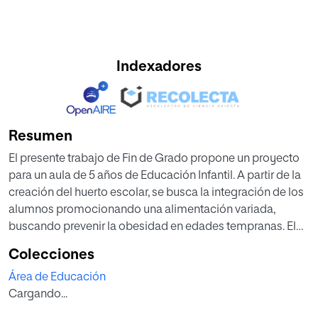
Indexadores
Resumen
El presente trabajo de Fin de Grado propone un proyecto
para un aula de 5 años de Educación Infantil. A partir de la
creación del huerto escolar, se busca la integración de los
alumnos promocionando una alimentación variada,
buscando prevenir la obesidad en edades tempranas. El
huerto se propone como un recurso educativo en el que se
Colecciones
proporcionarán unas experiencias significativas y
Área de Educación
motivadoras. Las actividades del proyecto están
Cargando...
separadas en tres fases para la creación del huerto escolar,
la primera fase es la de iniciación, la segunda fase es el