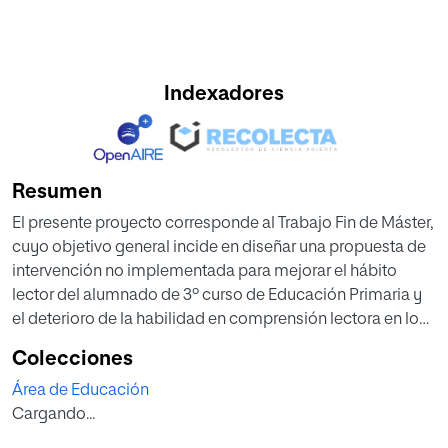
Indexadores
Resumen
El presente proyecto corresponde al Trabajo Fin de Máster,
cuyo objetivo general incide en diseñar una propuesta de
intervención no implementada para mejorar el hábito
lector del alumnado de 3º curso de Educación Primaria y
el deterioro de la habilidad en comprensión lectora en los
últimos años. Para ello, se ha diseñado un taller literario,
Colecciones
dinámico y atractivo, ambientado en las nuevas
Área de Educación
tecnologías, con el fin de aprovechar el interés del
Cargando...
alumnado por estas herramientas para aumentar su
motivación y captar su atención por la lectura. Este taller