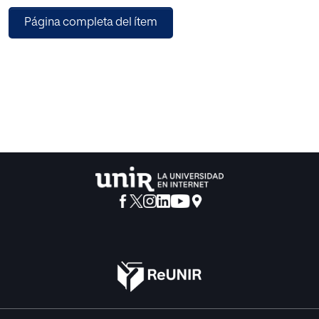
constará de 10 sesiones de trabajo en las que se hará uso
Página completa del ítem
del modelo pedagógico del aula invertida y la
metodología activa del aprendizaje cooperativo para
generar un aprendizaje personalizado que se adapte a
cada uno de los alumnos/as. La conclusión de esta
propuesta alude a que, efectivamente, cuando se
personaliza la educación, mejoran las habilidades del
alumnado.