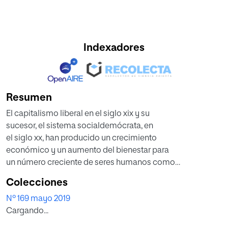
Indexadores
Resumen
El capitalismo liberal en el siglo xix y su
sucesor, el sistema socialdemócrata, en
el siglo xx, han producido un crecimiento
económico y un aumento del bienestar para
un número creciente de seres humanos como
no se ha conocido nunca en la historia. La
Colecciones
humanidad ha experimentado en los últimos
Nº 169 mayo 2019
doscientos cincuenta años un progreso
Cargando...
económico y social sin precedentes.