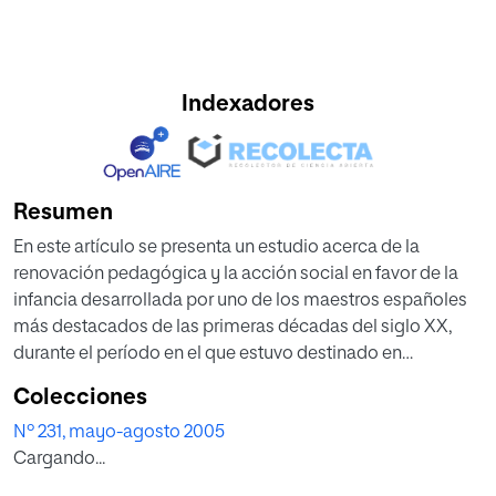
Indexadores
Resumen
En este artículo se presenta un estudio acerca de la
renovación pedagógica y la acción social en favor de la
infancia desarrollada por uno de los maestros españoles
más destacados de las primeras décadas del siglo XX,
durante el período en el que estuvo destinado en
Cartagena. Martí Alpera ejerció, junto a otros maestros
Colecciones
directores inspectores y profesores de escuelas normales
Nº 231, mayo-agosto 2005
de gran relevancia profesional, una función de mediación
Cargando...
fundamental entre la recepción de las nuevas corrientes
pedagógicas, su plasmación normativa, la adaptación a la