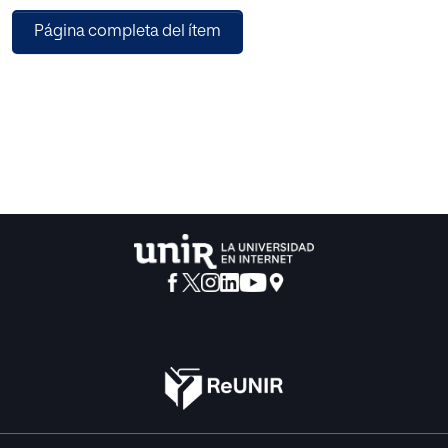
escuela española y su difusión entre el magisterio.
Página completa del ítem
Martí Alpera participó en la creación de las primeras
escuelas graduadas de España, modelo escolar del que
llegó a ser su más destacado promotor. Realizó diferentes
viajes por Europa para estudiar la organización de sus
escuelas. Autor prolífico de numerosas obras de carácter
pedagógico y didáctico, fue un colaborador constante de
algunas de las revistas pedagógicas más importantes de
la época. También fue un destacado defensor de la
infancia, como lo atestigua su contribución en la
introducción de las colonias escolares en Cartagena o la
labor realizada, como Secretario de la que probablemente
fue la Junta local de Protección a la Infancia más
importante de España.