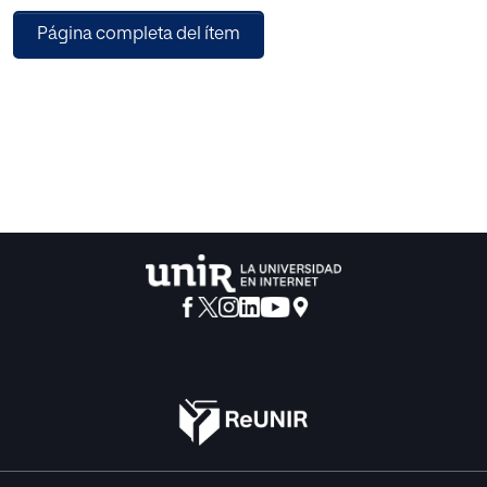
herramientas para hacer frente a sus problemas diarios.
Página completa del ítem
Además debemos tener en cuenta que cuanto más nos
acerquemos a estos alumnos, es decir, más
personalicemos su educación, mejores serán los
resultados obtenidos.
La estimulación temprana es efectiva en todos los niños,
tanto los que tienen
alguna discapacidad como los que no la tienen. Durante
mi trabajo me referiré a los
efectos que ejerce en niños con discapacidad.
Realizaremos una intervención basándonos en unos
casos prácticos para estimular
a los niños con discapacidades tanto físicas como
mentales dentro y fuera del aula. Para ello nos valdremos
de la estimulación temprana para optimizar su potencial
de inteligencia, motricidad, sentidos…según cada caso.
Después de una introducción en la que se hace un
acercamiento hacia la