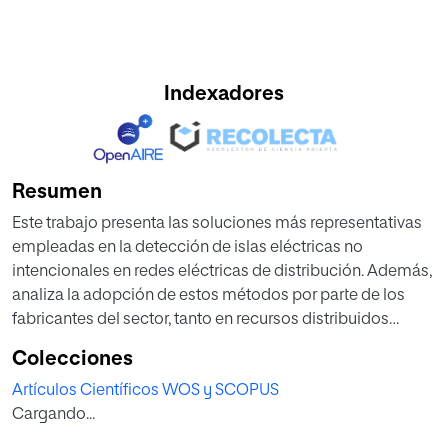
Indexadores
Resumen
Este trabajo presenta las soluciones más representativas
empleadas en la detección de islas eléctricas no
intencionales en redes eléctricas de distribución. Además,
analiza la adopción de estos métodos por parte de los
fabricantes del sector, tanto en recursos distribuidos
basados en inversores como en protecciones y sistemas
Colecciones
para la monitorización del estado de la red. El trabajo
Artículos Científicos WOS y SCOPUS
realiza también una comparativa de la normativa aplicable
Cargando...
en varios países europeos.