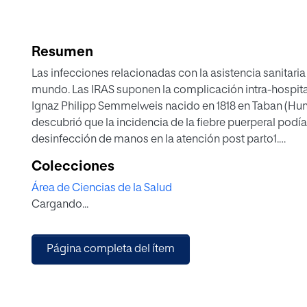
Resumen
Las infecciones relacionadas con la asistencia sanitari
mundo. Las IRAS suponen la complicación intra-hospita
Ignaz Philipp Semmelweis nacido en 1818 en Taban (Hungr
descubrió que la incidencia de la fiebre puerperal podí
desinfección de manos en la atención post parto1.
La higiene de manos (HM) a día de hoy es una de las m
Colecciones
para paliar las IRAS. Sin embargo, en varios estudios se
Área de Ciencias de la Salud
a la higiene de manos (HM) nunca es del 100%. Actualme
Cargando...
HM no supera el 40% 2.
Página completa del ítem