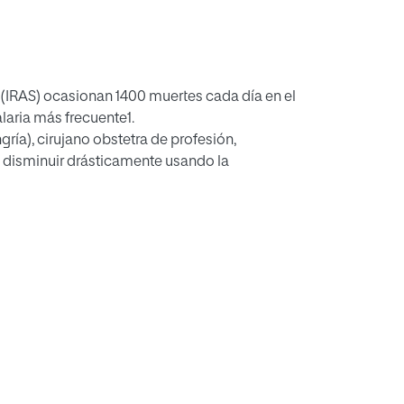
a (IRAS) ocasionan 1400 muertes cada día en el
laria más frecuente1.
ía), cirujano obstetra de profesión,
a disminuir drásticamente usando la
edidas más económicas y eficaces que sirven
 ha visto que la adherencia a los “5 momentos”
nte y a nivel mundial el cumplimiento de la