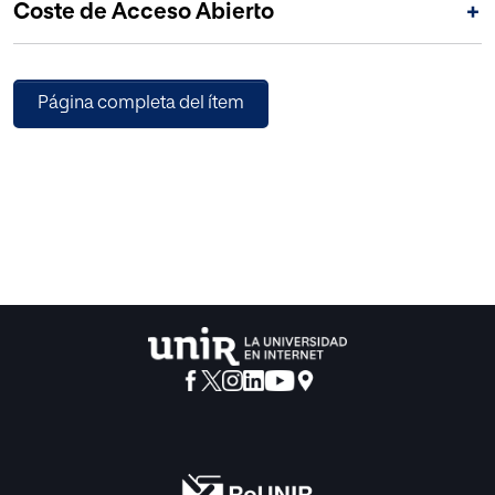
Coste de Acceso Abierto
+
posibilidad de comprender racional y empáticamente la
génesis de este caso no es
real, sino meramente ilusoria.
Página completa del ítem