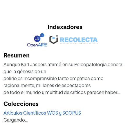
Indexadores
Resumen
Aunque Karl Jaspers afirmó en su Psicopatología general
que la génesis de un
delirio es incomprensible tanto empática como
racionalmente, millones de espectadores
de todo el mundo y multitud de críticos parecen haber
comprendido de ambas
Colecciones
maneras la génesis del caso de síndrome de Cotard que
Artículos Científicos WOS y SCOPUS
aparece al final de la pelí-
Cargando...
cula El sexto sentido (1999). Sin embargo, en el presente
artículo mostraré que la