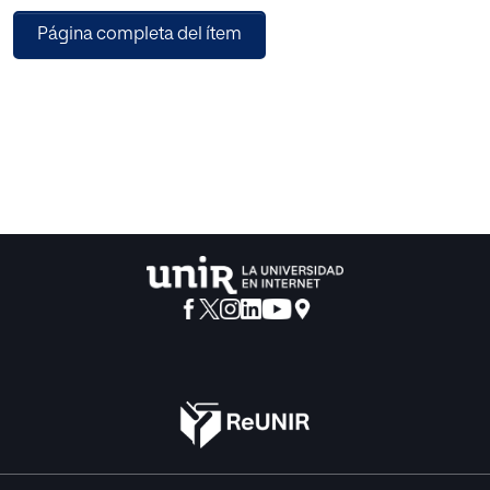
sobrecarga del cuidador principal de las
Página completa del ítem
personas con enfermedad renal crónica en tratamiento de
hemodiálisis en el servicio de
Nefrología-Diálisis del Hospital de Galdácano (Vizcaya).
Método: El presente proyecto es un estudio piloto de tipo
descriptivo (serie de casos)
transversal, donde se recogieron los datos a través de tres
cuestionarios descriptivos validados
(características del cuidador principal, escala de Zarit y
Quality Of Life Family Version) que
fueron respondidos por el miembro de la familia o
cuidador principal de los pacientes con
enfermedad renal crónica y en tratamiento de
hemodiálisis paliativa del Hospital de
Galdácano en Vizcaya. Los resultados se expresaron
mediante porcentajes, media aritmética
y desviación estándar (SD).
Resultados: predominó el sexo femenino (55’5%), el 55’5%