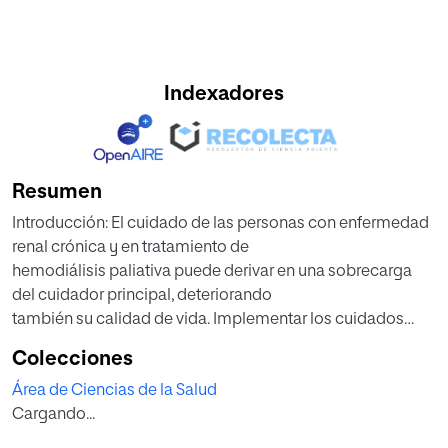
Indexadores
Resumen
Introducción: El cuidado de las personas con enfermedad
renal crónica y en tratamiento de
hemodiálisis paliativa puede derivar en una sobrecarga
del cuidador principal, deteriorando
también su calidad de vida. Implementar los cuidados
paliativos renales (CPR) de manera
Colecciones
precoz puede tener un impacto positivo en la calidad de
Área de Ciencias de la Salud
vida tanto de pacientes como sus
Cargando...
familias.
Objetivo: determinar la calidad de vida y nivel de