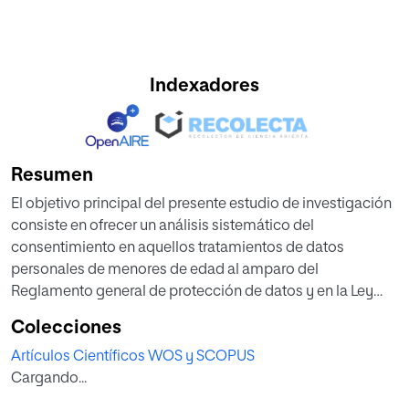
Indexadores
Resumen
El objetivo principal del presente estudio de investigación
consiste en ofrecer un análisis sistemático del
consentimiento en aquellos tratamientos de datos
personales de menores de edad al amparo del
Reglamento general de protección de datos y en la Ley
Orgánica de Protección de Datos Personales y de
Colecciones
Garantía de Derechos Digitales. En concreto, además de
Artículos Científicos WOS y SCOPUS
profundizar en el consentimiento como base jurídica
Cargando...
fundamental, se diseccionan los contornos esenciales de
la firma electrónica como instrumento más idóneo para