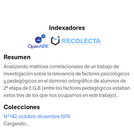
Indexadores
Resumen
Analizando matrices correlacionales de un trabajo de
investigación sobre la relevancia de factores psicológicos
y pedagógicos en el dominio ortográfico de alumnos de
2ª etapa de E.G.B. (entre los factores pedagógicos estaban
estos tres de los que nos ocupamos en este trabajo)
pudimos apreciar un gradual decremento en el
Colecciones
compromiso estructural de estos tres factores lectores a
Nº 142, octubre-diciembre 1978
medida que avanzábamos de 6º a 8º de E.G.B.
Cargando...
Si esto, que ocurría en 6º, 7º y 8º, se daba, igualmente, en la
primera etapa de Enseñanza General Básica, las