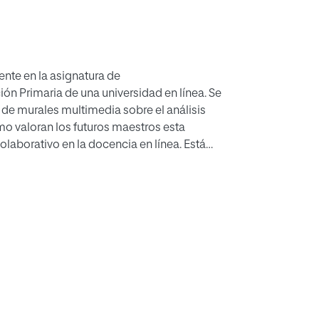
nte en la asignatura de
n Primaria de una universidad en línea. Se
po de murales multimedia sobre el análisis
o valoran los futuros maestros esta
olaborativo en la docencia en línea. Está
xpectativas sobre el uso de la
ario para la obtención de información sobre
nconvenientes encontradas tras la práctica. Los
encontradas, existe un alto grado de
 un recurso útil para los futuros docentes.