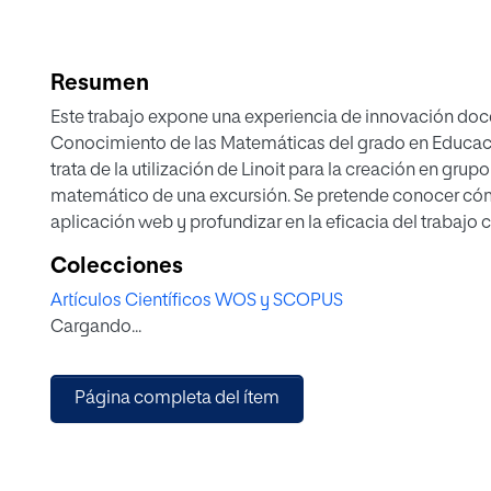
Resumen
Este trabajo expone una experiencia de innovación doce
Conocimiento de las Matemáticas del grado en Educació
trata de la utilización de Linoit para la creación en gru
matemático de una excursión. Se pretende conocer cóm
aplicación web y profundizar en la eficacia del trabajo c
estructurada en tres fases, un sondeo para conocer las e
Colecciones
herramienta; el diseño e implementación de un cuestion
Artículos Científicos WOS y SCOPUS
las variables a analizar y el análisis de las ventajas e i
Cargando...
resultados demuestran que, a pesar de las limitaciones 
satisfacción en todas las dimensiones analizadas, siendo
Página completa del ítem