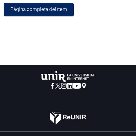
edificios existentes en un entorno cercano al alumnado,
Página completa del ítem
como es la Comunidad Autónoma del País Vasco CAPV y
en particular, el Ensanche de Bilbao. Sin duda, el hecho de
que el alumno perciba que los
conocimientos transmitidos pueden aplicarse en una
realidad tan próxima, supone un refuerzo de la motivación
del alumno y lo convierte en protagonista. Para la
implantación de la investigación se ha utilizado la
metodología del Aprendizaje
Basado en Problemas y se han utilizado como
herramientas, encuestas de diagnóstico y satisfacción
que permiten evaluar la evolución del alumnado.