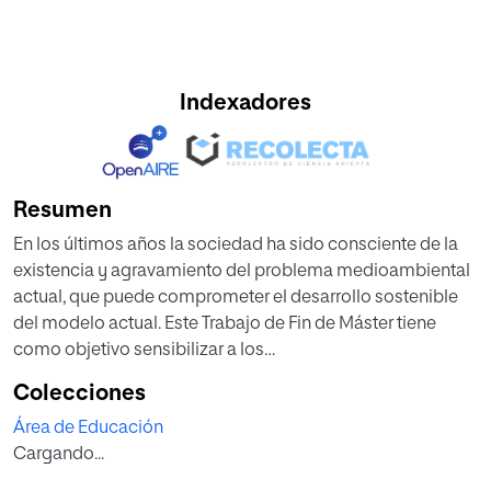
Indexadores
Resumen
En los últimos años la sociedad ha sido consciente de la
existencia y agravamiento del problema medioambiental
actual, que puede comprometer el desarrollo sostenible
del modelo actual. Este Trabajo de Fin de Máster tiene
como objetivo sensibilizar a los
alumnos de bachillerato, como herederos del desarrollo
Colecciones
actual, de la necesidad de implantar medidas que
Área de Educación
permitan mejorar la relación del modelo actual de
Cargando...
desarrollo con el medio ambiente.
Para ello, se aborda el campo de la rehabilitación de