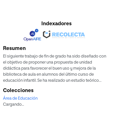
Indexadores
Resumen
El siguiente trabajo de fin de grado ha sido diseñado con
el objetivo de proponer una propuesta de unidad
didáctica para favorecer el buen uso y mejora de la
biblioteca de aula en alumnos del último curso de
educación infantil. Se ha realizado un estudio teórico
sobre la biblioteca de aula, en el que se ha reflexionado,
Colecciones
entre otros aspectos, sobre cómo debe crearse y cuáles
Área de Educación
son los beneficios que tiene para los alumnos. En segundo
Cargando...
lugar, se ha pretendido cambiar la situación actual del aula
elaborando una serie de actividades relacionadas con la