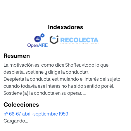
Indexadores
Resumen
La motivación es, como dice Shoffer, «todo lo que
despierta, sostiene y dirige la conducta».
Despierta la conducta, estimulando el interés del sujeto
cuando todavía ese interés no ha sido sentido por él.
Sostiene (a) la conducta en su operar.
Dirige (a) la conducta resultante de una volición, en un
Colecciones
determinado sentido.
nº 66-67, abril-septiembre 1959
Es, pues, algo que abarca todo el campo de la psicología
Cargando...
de las relaciones humanas.
La motivación no es: