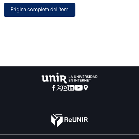
el interés, el cual hace referencia a una relación de
Página completa del ítem
conveniencia entre
sujeto y objeto. Relación, por otra parte, necesaria, ya que
el sujeto tiende
al objeto sin advertir el fin;
la causa misma de la decisión de la voluntad, porque si
bien la situación
motivadora actúa sobre ella, es, en último término, la
voluntad quien decide,
de acuerdo o no con los motivos operantes.