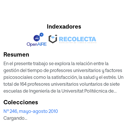
Indexadores
Resumen
En el presente trabajo se explora la relación entre la
gestión del tiempo de profesores universitarios y factores
psicosociales como la satisfacción, la salud y el estrés. Un
total de 164 profesores universitarios voluntarios de siete
escuelas de Ingeniería de la Universitat Politécnica de
Catalunya, distribuidos en tres grupos según diferentes
Colecciones
modalidades docentes (presencial, parcialmente
Nº 246, mayo-agosto 2010
semipresencial y totalmente semipresencial) contestaron
Cargando...
el cuestionario ISTAS21 de factores psicosociales.