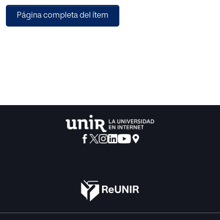
Los resultados muestran diferencias significativas en los
Página completa del ítem
tres grupos de modalidad docente en la variable
satisfacción; y entre el grupo con modalidad docente
totalmente semipresencial y los otros dos grupos, en las
variables relacionadas con la salud y estrés. Se enfatiza la
importancia que para los profesores universitarios tiene
poder adaptar la jornada docente a sus necesidades
laborales y personales; así, y como medida de prevención
de riesgos relacionados con la salud de los docentes
universitarios, se sugiere una mayor implantación de
modalidades docentes, como blended learning o una
racionalización de los horarios docentes.