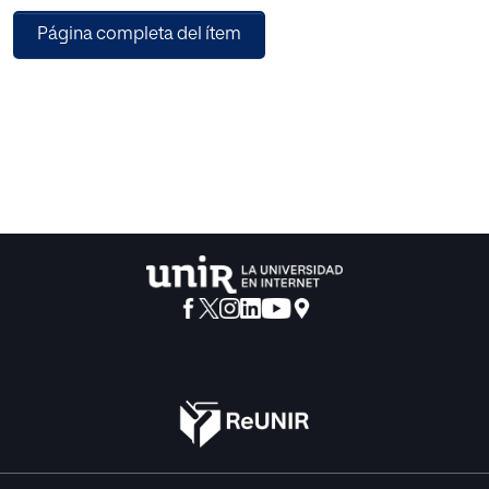
visibilizan e incluyen a las migraciones y el refugio como
Página completa del ítem
temas de
discusión. Para ello, se parte de una revisión documental
en torno a las bases normativas y conceptuales que
sustentan
la relación entre la migración y el desarrollo, brindando
luego un breve estatus de la situación migratoria en
Iberoamérica
con foco en América Latina y el Caribe –particularmente el
caso de Venezuela y el éxodo por el que atraviesa en la
actualidad como producto de la contracción económica,
la crisis humanitaria y la conflictividad político-social–,
para
finalizar con una reflexión en torno a los actores
convocados a hacer parte de este esfuerzo y las acciones
que pueden
desplegar de cara a aminorar la «migración involuntaria a
gran escala» provocada por «conflictos, desastres o por