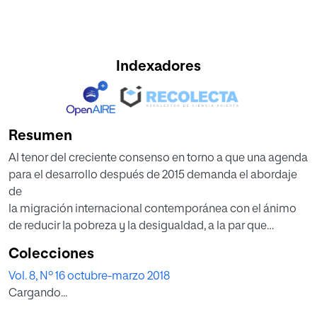
Indexadores
Resumen
Al tenor del creciente consenso en torno a que una agenda
para el desarrollo después de 2015 demanda el abordaje
de
la migración internacional contemporánea con el ánimo
de reducir la pobreza y la desigualdad, a la par que
combatir
Colecciones
la discriminación, la exclusión y la marginalización, se
Vol. 8, Nº 16 octubre-marzo 2018
describe, de modo sucinto, cómo los Objetivos de
Cargando...
Desarrollo
Sostenible (ODS), enmarcados en la Agenda 2030,