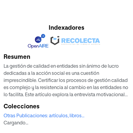
Indexadores
Resumen
La gestión de calidad en entidades sin ánimo de lucro
dedicadas a la acción social es una cuestión
imprescindible. Certificar los procesos de gestión calidad
es complejo y la resistencia al cambio en las entidades no
lo facilita. Este artículo explora la entrevista motivacional
(EM) como herramienta en la implantación de sistemas de
Colecciones
gestión de calidad (SGC) en las asociaciones de Fibrosis
Otras Publicaciones: artículos, libros...
Quística de España (FQE). Se ha optado por una
Cargando...
metodología de enfoque cualitativo utilizando entrevistas
grupales, observación participante, grupo de discusión, y