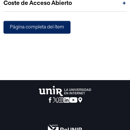
Coste de Acceso Abierto
+
para la inoculación de identidades femeninas normativas
como para el rechazo de estas y la posterior creación de
modelos alternativos.
Página completa del ítem