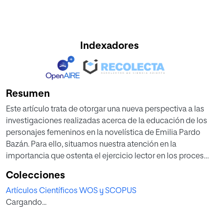
Indexadores
Resumen
Este artículo trata de otorgar una nueva perspectiva a las
investigaciones realizadas acerca de la educación de los
personajes femeninos en la novelística de Emilia Pardo
Bazán. Para ello, situamos nuestra atención en la
importancia que ostenta el ejercicio lector en los procesos
educativos de aquellas heroínas cuyo destino está
Colecciones
marcado por su afición a la lectura. Nos proponemos en
Artículos Científicos WOS y SCOPUS
este trabajo mostrar cómo la utilización de la enseñanza
Cargando...
de la lectura como método para educar a la mujer en la
época decimonónica resulta ser un elemento clave tanto