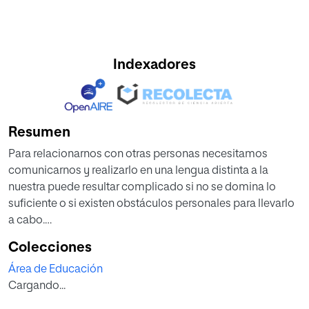
Indexadores
Resumen
Para relacionarnos con otras personas necesitamos
comunicarnos y realizarlo en una lengua distinta a la
nuestra puede resultar complicado si no se domina lo
suficiente o si existen obstáculos personales para llevarlo
a cabo.
El presente trabajo fin de grado pretende realizar una
Colecciones
propuesta de intervención didáctica para mejorar el
Área de Educación
rendimiento de los alumnos de 6º de Primaria en el ámbito
Cargando...
de la comunicación oral en inglés. Lo desarrollaremos
teniendo en cuenta sus características para distribuirlos en