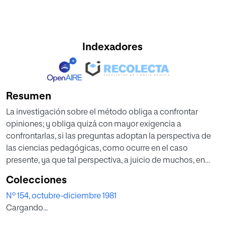
Indexadores
Resumen
La investigación sobre el método obliga a confrontar
opiniones; y obliga quizá con mayor exigencia a
confrontarlas, si las preguntas adoptan la perspectiva de
las ciencias pedagógicas, como ocurre en el caso
presente, ya que tal perspectiva, a juicio de muchos, en
puntos principales sólo ofrece de forma insegura,
Colecciones
discutible, el rigor y objetividad buscados por la ciencia,
Nº 154, octubre-diciembre 1981
aunque las conclusiones sean seguras para quien las
Cargando...
propone. También importa y puede incluso parecer
prioritaria la determinación precisa de los conceptos a