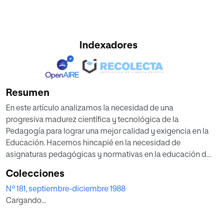
Indexadores
Resumen
En este artículo analizamos la necesidad de una
progresiva madurez científica y tecnológica de la
Pedagogía para lograr una mejor calidad y exigencia en la
Educación. Hacemos hincapié en la necesidad de
asignaturas pedagógicas y normativas en la educación de
Docentes y Pedagogas, para compensar así la condición
Colecciones
desequilibrada real hacia una educación solo en Ciencias
Nº 181, septiembre-diciembre 1988
de la Educación. Finalmente, recordamos que, sin
Cargando...
embargo, debido a la singularidad de la tarea educativa, la
Pedagogía (Ciencia tecnológica) siempre necesitará la