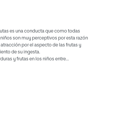
 frutas es una conducta que como todas
 niños son muy perceptivos por esta razón
atracción por el aspecto de las frutas y
iento de su ingesta.
uras y frutas en los niños entre
os haciendo uso de estrategias
terísticas asociadas a los estímulos
s niños con diferentes colores, como
estilo gráfico determinado permitiría
ue resultaron en el estudio siendo
o sobre los alimentos.
acciones de los niños al entrar en
ión de los personajes en físico, ya que los
tivo.