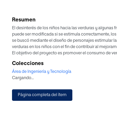
Resumen
El desinterés de los niños hacia las verduras y algunas
puede ser modificada si se estimula correctamente, los
se buscó mediante el diseño de personajes estimular la 
verduras en los niños con el fin de contribuir al mejoram
El objetivo del proyecto es promover el consumo de verd
4 y 8 años por medio del diseño de personajes ilustrad
Colecciones
neuroperceptivas; Se determinaron cuales son las carac
Área de Ingeniería y Tecnología
visuales de frutas y verduras que se le presentaban a lo
Cargando...
parte de los resultados se comprendió que el uso de un 
generar cercanía con los niños, además de los colores q
factores determinantes para la reacción positiva del niñ
Página completa del ítem
Lo anterior quedó comprobado en la evaluación de las re
contacto con los personajes ilustrados y con la interacc
diferentes estímulos visuales causaron un impacto posi