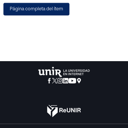
estudio se realiza presentando estímulos gráficos
Página completa del ítem
publicitarios estáticos en busca de conocer qué tipos de
emociones se generan ante dicho estimulo teniendo en
cuenta variables como el género, estudiando si se
presentan diferencias en las respuestas entre el grupo
masculino y femenino de la muestra, vinculando al efecto
la composición y sus elementos en las piezas
publicitarias.
Se busca a través de la neurociencia y neuropsicología
encontrar respuestas para el neuromarketing sobre la
reacción de los estímulos visuales de forma integral
teniendo en cuenta que el cerebro trabaja de forma inter-
conectada , por ello se integran temas como creencias,
memoria , percepción , construcción de realidad ,
expectativas, para entender desde la neurociencia, cómo
la publicidad del sector de la moda está conectando con
el consumidor a través las emociones . Desde allí se parte
para dejar un planteamiento sobre la importancia de la