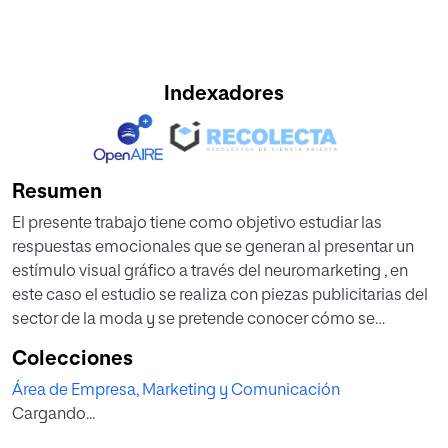
Indexadores
Resumen
El presente trabajo tiene como objetivo estudiar las
respuestas emocionales que se generan al presentar un
estímulo visual gráfico a través del neuromarketing , en
este caso el estudio se realiza con piezas publicitarias del
sector de la moda y se pretende conocer cómo se
vinculan las respuestas emocionales con la composición
Colecciones
gráfica en la publicidad, acercándonos así a plantear una
Área de Empresa, Marketing y Comunicación
conexión entre la neurociencia, los elementos gráficos y
Cargando...
las emociones generadas en el consumidor .
Apoyados en técnicas biométricas del neuromarketing, el