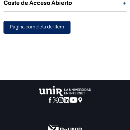
Coste de Acceso Abierto
+
forma, el estilo y la actitud del perfecto cortesano inundan
la vida y la obra del Inca Garcilaso de la Vega.
Página completa del ítem