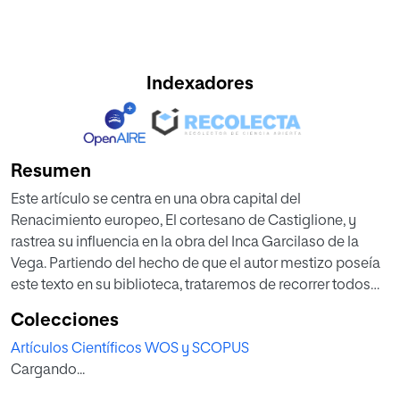
Indexadores
Resumen
Este artículo se centra en una obra capital del
Renacimiento europeo, El cortesano de Castiglione, y
rastrea su influencia en la obra del Inca Garcilaso de la
Vega. Partiendo del hecho de que el autor mestizo poseía
este texto en su biblioteca, trataremos de recorrer todos
los niveles en los que encontramos reminiscencias de la
Colecciones
obra de Castiglione y, en especial, de la traducción llevada
Artículos Científicos WOS y SCOPUS
a cabo por Boscán en 1534. No se trata solo de la influencia
Cargando...
que tuvo en tanto traducción, sino sobre todo como obra
imprescindible que aglutinaba el ideario renacentista: la