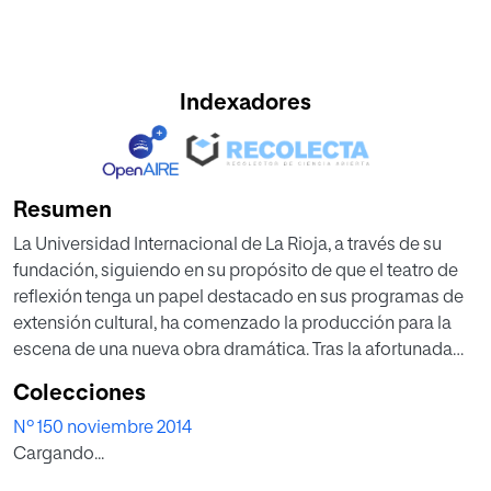
Indexadores
Resumen
La Universidad Internacional de La Rioja, a través de su
fundación, siguiendo en su propósito de que el teatro de
reflexión tenga un papel destacado en sus programas de
extensión cultural, ha comenzado la producción para la
escena de una nueva obra dramática. Tras la afortunada
realización del montaje de Tomás Moro, una utopía, de
Colecciones
William Shakespeare y otros autores isabelinos,
Nº 150 noviembre 2014
representada por vez primera por toda España gracias a
Cargando...
unir, la fundación estrena la obra La sesión final de Freud,
del autor norteamericano Mark St. Germain. La pieza,