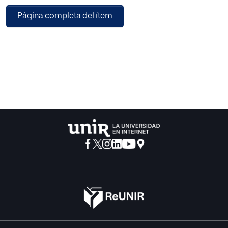
estrenada con éxito en Nueva York y luego en otros
Página completa del ítem
lugares como Buenos Aires y México DF, trata del
encuentro del padre del psicoanálisis con el profesor y
escritor irlandés C. S. Lewis, reconocido autor de las
Crónicas de Narnia y que en Cautivados por la alegría
describió su conversión al cristianismo. El nudo de la
acción es una hipotética visita de Lewis a Freud en su retiro
londinense durante la jornada en que Londres declara la
guerra a Alemania, veinte días antes de la muerte del
neurólogo. Es un encuentro en el que el creyente aborda
ante el no creyente, sin superficialidad alguna pero con
gotas de inteligente humor, temas como la bondad y la
maldad, la moral y la conciencia, Dios y la religión, el sexo
y el amor, el sufrimiento y la muerte. La obra ha sido
programada por el Teatro Español de Madrid, para su
estreno el 15 de enero de 2015. Dos grandes actores de
nuestro teatro interpretarán a Freud y Lewis, Helio Pedregal
y Eleazar Ortiz, respectivamente. La dirección corre a