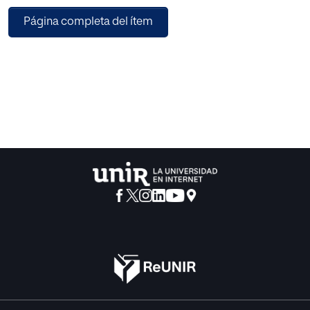
flexibilidad cognitiva. Objetivo: Analizar las FE: memoria
Página completa del ítem
de trabajo,
atención y flexibilidad cognitiva en niños diagnosticados
con TDAH y estudiar el desempeño de éstas frente a su
rendimiento
académico. Metodología: Para realizar esta investigación
se contó con una muestra de 30 niños y niñas
diagnosticados
con TDAH, a los cuales les fueron evaluadas sus FE a través
de subpruebas del WISC-IV y el ENI-2. Para esta
investigación
fueron planteadas 3 hipótesis, se trata de un diseño no
experimental, descriptivo y correlacional. Resultados: Los
alumnos con TDAH presentan bajos niveles en las FE
memoria de trabajo y atención y un nivel promedio en la
FE flexibilidad
cognitiva. Se puede evidenciar una relación entre el
rendimiento académico y el funcionamiento de las FE. Sin