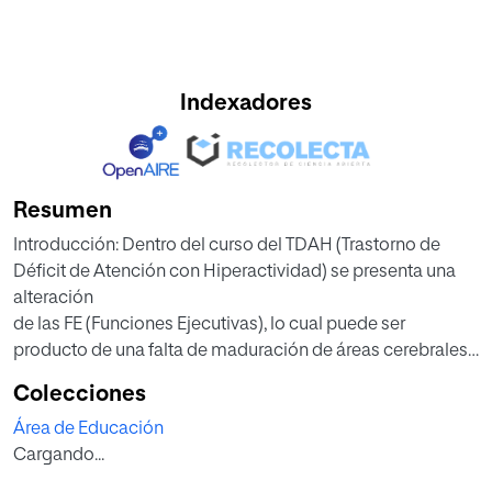
Indexadores
Resumen
Introducción: Dentro del curso del TDAH (Trastorno de
Déficit de Atención con Hiperactividad) se presenta una
alteración
de las FE (Funciones Ejecutivas), lo cual puede ser
producto de una falta de maduración de áreas cerebrales
implicadas o del
Colecciones
déficit de desarrollo de las FE. A causa de esto, se produce
Área de Educación
en algunos casos, un bajo rendimiento académico,
Cargando...
debido a las
fallas en la ejecución de la memoria de trabajo, atención y