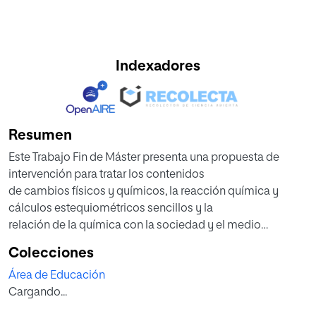
Indexadores
Resumen
Este Trabajo Fin de Máster presenta una propuesta de
intervención para tratar los contenidos
de cambios físicos y químicos, la reacción química y
cálculos estequiométricos sencillos y la
relación de la química con la sociedad y el medio
ambiente de 3º E.S.O. El objetivo principal
Colecciones
de esta propuesta es el de hacer frente a la actual
Área de Educación
desmotivación que muestran los
Cargando...
adolescentes españoles hacia la ciencia, mediante una
combinación de la ciencia cotidiana y