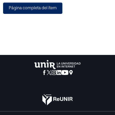
el aprendizaje servicio, ambas comprendidas dentro del
Página completa del ítem
marco constructivista. Por tanto, se
busca que los estudiantes sean protagonistas de su
propio aprendizaje, construyendo sus
nuevos conocimientos a partir de la investigación y la
experiencia, conectando los contenidos
con su día a día y desarrollando competencias y valores
que los hagan ciudadanos críticos,
responsables y comprometidos con su comunidad.
El hilo conductor que se utilizará para el desarrollo de las
18 sesiones propuestas serán los
productos cotidianos de limpieza. Los alumnos
aprenderán, principalmente de forma
autónoma y con trabajo cooperativo, a distinguir los
cambios físicos y químicos, cómo ocurren
las reacciones químicas y qué agentes afectan al
desarrollo de las mismas a través de
fenómenos relacionados con agentes limpiadores que les