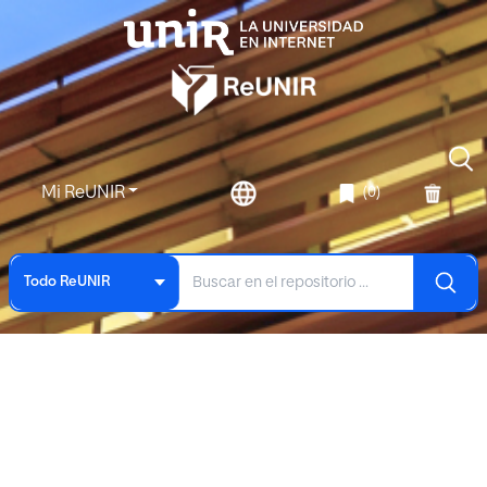
Mi ReUNIR
(0)
Todo ReUNIR