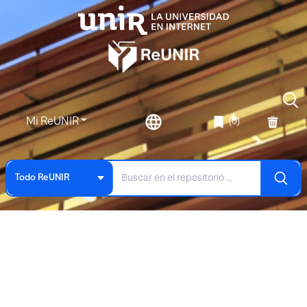
Mi ReUNIR
(0)
Todo ReUNIR