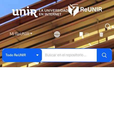
Mi ReUNIR
(0)
Todo ReUNIR