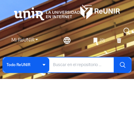
Mi ReUNIR
(0)
Todo ReUNIR