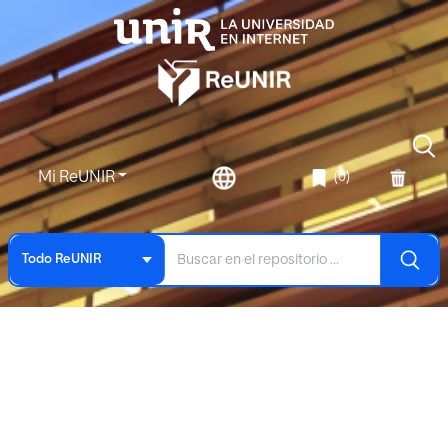
Mi ReUNIR
(0)
Todo ReUNIR