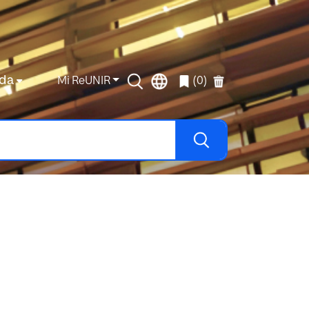
da
Mi ReUNIR
(0)