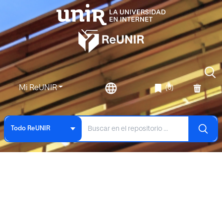
Mi ReUNIR
(0)
Todo ReUNIR