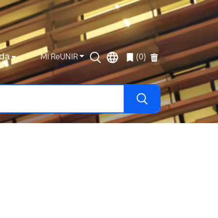
da
Mi ReUNIR
(0)