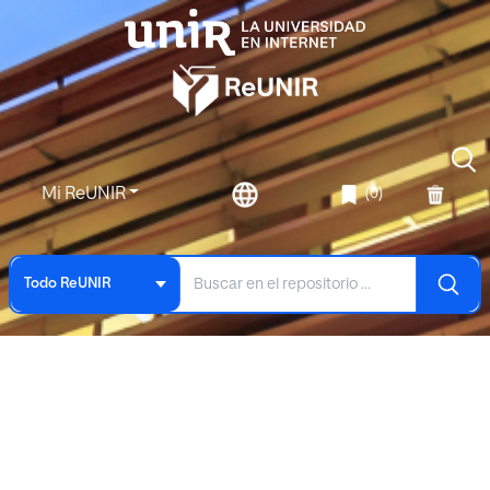
Mi ReUNIR
(0)
Todo ReUNIR