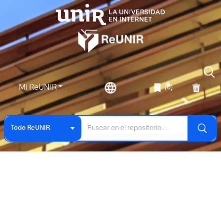
Mi ReUNIR
(0)
Todo ReUNIR