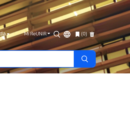
da
Mi ReUNIR
(0)