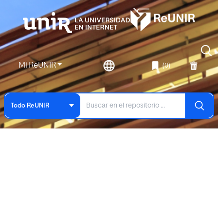
Mi ReUNIR
(0)
Todo ReUNIR