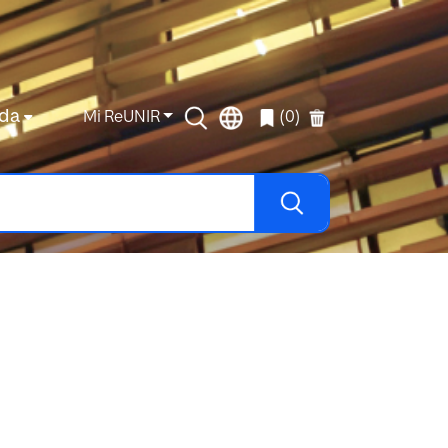
da
Mi ReUNIR
(0)