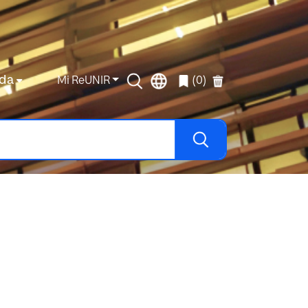
da
Mi ReUNIR
(0)