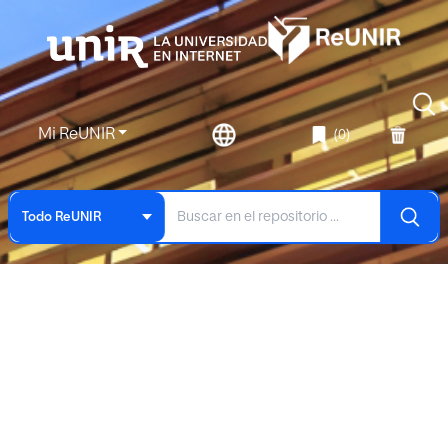
Mi ReUNIR
(0)
Todo ReUNIR