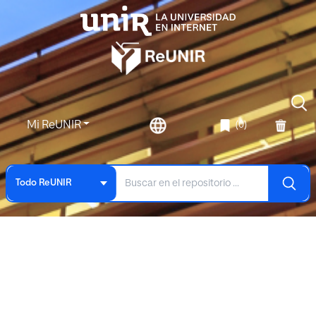
Mi ReUNIR
(0)
Todo ReUNIR